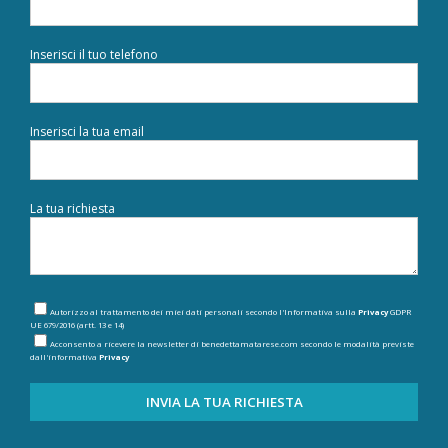
Inserisci il tuo telefono
Inserisci la tua email
La tua richiesta
Autorizzo al trattamento dei miei dati personali secondo l'Informativa sulla
Privacy
GDPR
UE 679/2016 (artt. 13 e 14)
Acconsento a ricevere la newsletter di benedettamatarese.com secondo le modalità previste
dall'informativa
Privacy