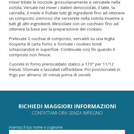
mixer tritate le nocciole grossolanamente e versatele nella
ciotola. Versate nel mixer i datteri denocciolati, il latte, la
cannella, il miele e frullate tutti gli ingredienti fino ad ottenere
un composto cremoso che verserete nella ciotola insieme a
tutti gli altri ingredienti. Mescolate con un cucchiaio fino ad
ottenere la base per la preparazione dei cookies.
Prelevate 2 cucchiai di composto, versateli su una teglia
ricoperta di carta forno e formate i cookies tondi
schiacciandoli in superficie. Continuate così fin quando il
composto non finisce.
Cuocete in forno preriscaldato statico a 170° per 11/12
minuti. Sfornate e lasciateli raffreddare. Poi posizionateli in
frigo per almeno 30 minuti prima di servirli.
RICHIEDI MAGGIORI INFORMAZIONI
CONTATTAMI ORA SENZA IMPEGNO
Inserisci il tuo nome e cognome