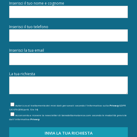
Inserisci il tuo nome e cognome
Inserisci il tuo telefono
Inserisci la tua email
La tua richiesta
Autorizzo al trattamento dei miei dati personali secondo l'Informativa sulla
Privacy
GDPR
UE 679/2016 (artt. 13 e 14)
Acconsento a ricevere la newsletter di benedettamatarese.com secondo le modalità previste
dall'informativa
Privacy